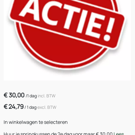
€
30,00
/
1 dag
incl. BTW
€
24,79
/
1 dag
excl. BTW
In winkelwagen te selecteren
Huur je springkussen de 2e dag voor maar € 30,00
Lees