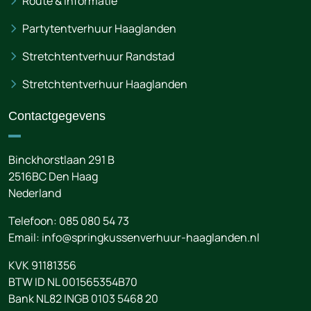
Route & informatie
Partytentverhuur Haaglanden
Stretchtentverhuur Randstad
Stretchtentverhuur Haaglanden
Contactgegevens
Binckhorstlaan 291 B
2516BC
Den Haag
Nederland
Telefoon:
085 080 54 73
Email:
info@springkussenverhuur-haaglanden.nl
KVK 91181356
BTW ID NL 001565354B70
Bank NL82 INGB 0103 5468 20