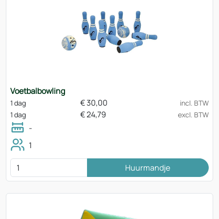
Voetbalbowling
€
30,00
1 dag
incl. BTW
€
24,79
1 dag
excl. BTW
-
1
Huurmandje