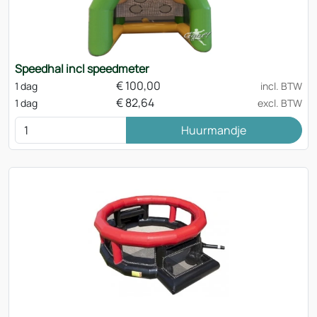
Speedhal incl speedmeter
€
100,00
1 dag
incl. BTW
€
82,64
1 dag
excl. BTW
Huurmandje