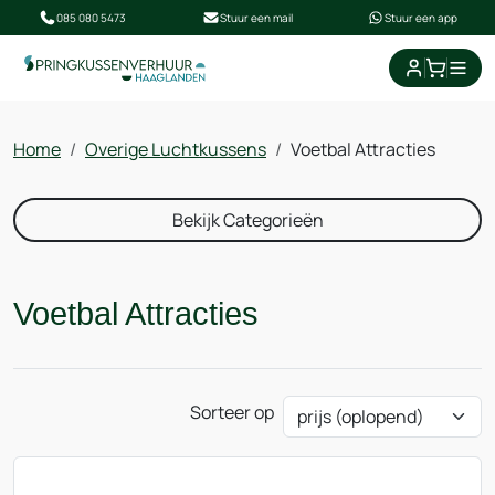
085 080 5473
Stuur een mail
Stuur een app
Home
Overige Luchtkussens
Voetbal Attracties
Bekijk Categorieën
Voetbal Attracties
Sorteer op