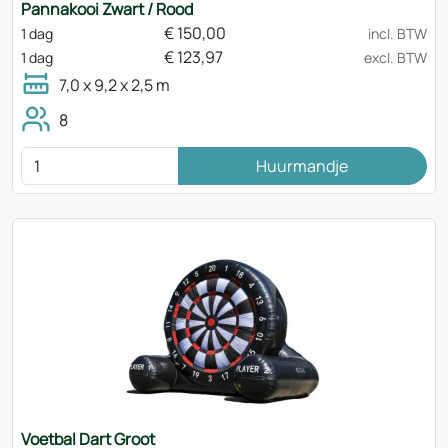
Pannakooi Zwart / Rood
€
150,00
1 dag
incl. BTW
€
123,97
1 dag
excl. BTW
7,0 x 9,2 x 2,5 m
8
Huurmandje
Voetbal Dart Groot