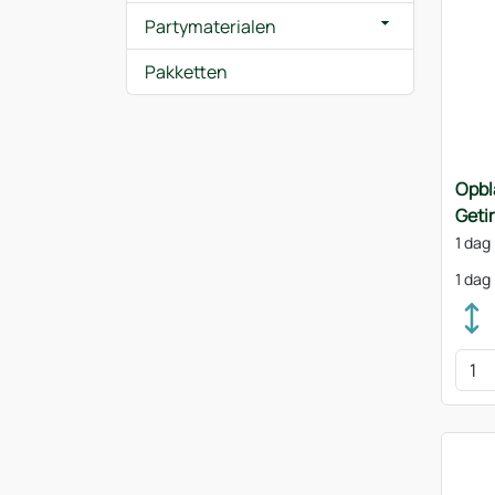
Partymaterialen
Pakketten
Opbl
Geti
1 dag
1 dag