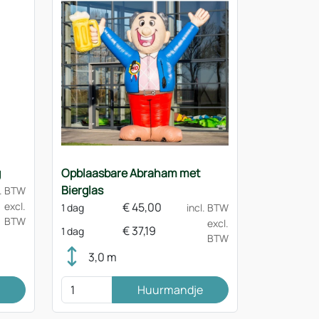
g
Opblaasbare Abraham met
Bierglas
l. BTW
excl.
€
45,00
1 dag
incl. BTW
BTW
excl.
€
37,19
1 dag
BTW
3,0 m
Huurmandje