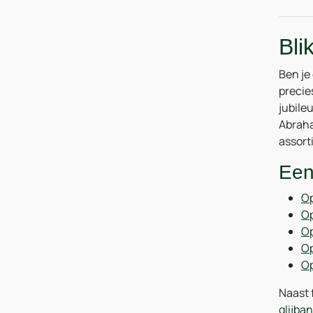
Bli
Ben je
precie
jubile
Abraha
assort
Een
Op
O
Op
Op
Op
Naast 
glijba