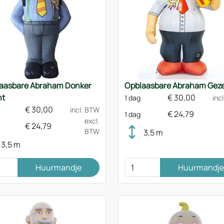
aasbare Abraham Donker
Opblaasbare Abraham Geze
nt
€
30,00
1 dag
inc
€
30,00
incl. BTW
€
24,79
1 dag
excl.
€
24,79
BTW
3,5 m
3,5 m
Huurmandje
Huurmandje