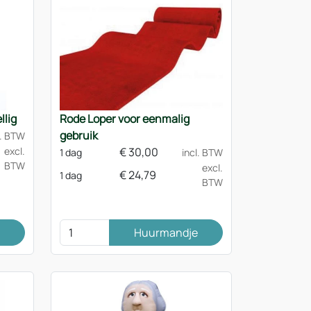
llig
Rode Loper voor eenmalig
gebruik
l. BTW
excl.
€
30,00
1 dag
incl. BTW
BTW
excl.
€
24,79
1 dag
BTW
Huurmandje