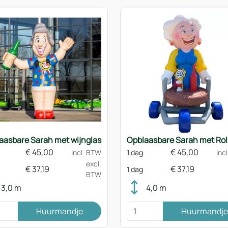
aasbare Sarah met wijnglas
Opblaasbare Sarah met Rol
€
45,00
€
45,00
incl. BTW
1 dag
inc
excl.
€
37,19
€
37,19
1 dag
BTW
3,0 m
4,0 m
Huurmandje
Huurmandje