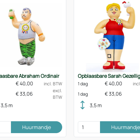
aasbare Abraham Ordinair
Opblaasbare Sarah Gezelli
€
40,00
€
40,00
incl. BTW
1 dag
inc
excl.
€
33,06
€
33,06
1 dag
BTW
3,5 m
3,5 m
Huurmandje
Huurmandje