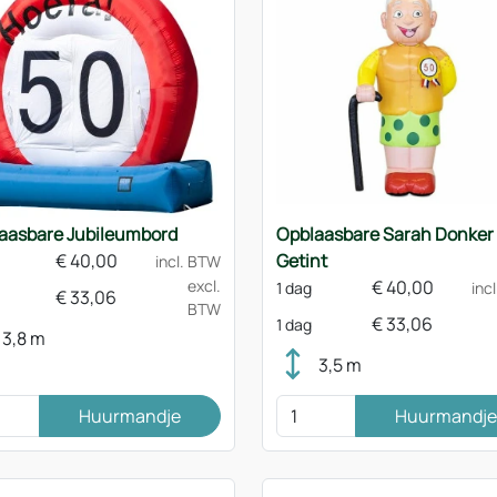
aasbare Jubileumbord
Opblaasbare Sarah Donker
€
40,00
Getint
incl. BTW
excl.
€
40,00
1 dag
inc
€
33,06
BTW
€
33,06
1 dag
3,8 m
3,5 m
Huurmandje
Huurmandje