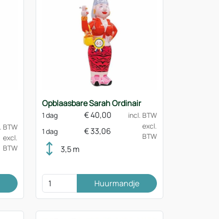
Opblaasbare Sarah Ordinair
€
40,00
1 dag
incl. BTW
excl.
l. BTW
€
33,06
1 dag
BTW
excl.
BTW
3,5 m
Huurmandje