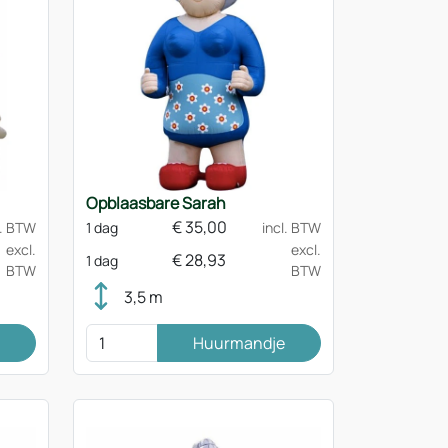
Opblaasbare Sarah
€
35,00
l. BTW
1 dag
incl. BTW
excl.
excl.
€
28,93
1 dag
BTW
BTW
3,5 m
Huurmandje