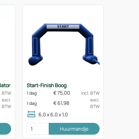
lator
Start-Finish Boog
€
75,00
l. BTW
1 dag
incl. BTW
excl.
excl.
€
61,98
1 dag
BTW
BTW
6,0 x 6,0 x 1,0
Huurmandje