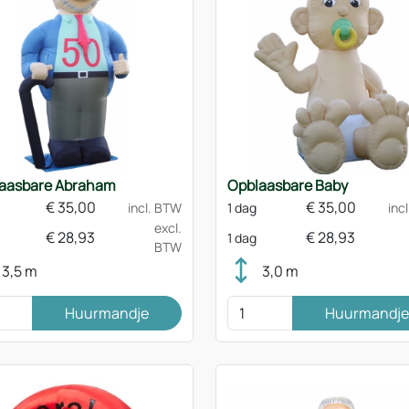
aasbare Abraham
Opblaasbare Baby
€
35,00
€
35,00
incl. BTW
1 dag
inc
excl.
€
28,93
€
28,93
1 dag
BTW
3,5 m
3,0 m
Huurmandje
Huurmandje