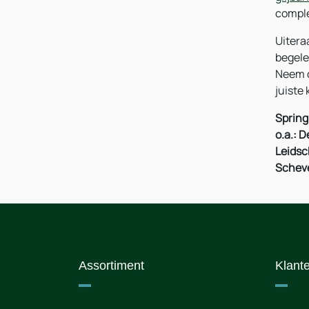
comple
Uitera
begele
Neem d
juiste 
Spring
o.a.: 
Leidsc
Scheve
Assortiment
Klant