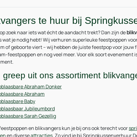
kvangers te huur bij Springku
 op zoek naar iets wat écht de aandacht trekt? Dan zijn de
blik
s wat je nodig hebt! Wij verhuren superleuke feestpoppen voor
um of geboorte viert – wij hebben de juiste feestpop voor jouw 
m-feestpoppen en nog veel meer. Voor elk soort evenement is 
iment.
 greep uit ons assortiment blikvang
blaasbare Abraham Donker
pblaasbare Abraham
blaasbare Baby
blaasbaar Jubileumbord
blaasbare Sarah Gezellig
feestpoppen en blikvangers kun je bij ons ook terecht voor
spr
nen
en diverse
attracties
. Zo vind je bij Springkussenverhuur D