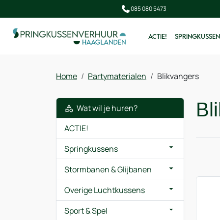
085 080 5473
ACTIE!
SPRINGKUSSEN
Home
Partymaterialen
Blikvangers
Bl
Wat wil je huren?
ACTIE!
Springkussens
Stormbanen & Glijbanen
Overige Luchtkussens
Sport & Spel