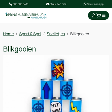
085 080 5473
Stuur een mail
Stuur een app
Home
Sport & Spel
Spelletjes
Blikgooien
Blikgooien