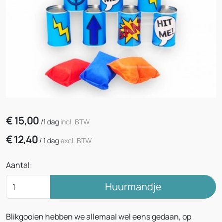
€
15,00
/
1 dag
incl. BTW
€
12,40
/
1 dag
excl. BTW
Aantal:
Huurmandje
Blikgooien hebben we allemaal wel eens gedaan, op