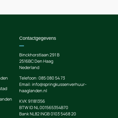
Contactgegevens
Binckhorstlaan 291 B
2516BC
Den Haag
Nederland
nden
Telefoon:
085 080 54 73
Email:
info@springkussenverhuur-
stad
haaglanden.nl
landen
KVK 91181356
BTW ID NL 001565354B70
Bank NL82 INGB 0103 5468 20