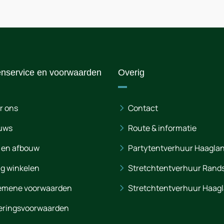
enservice en voorwaarden
Overig
r ons
Contact
uws
Route & informatie
 en afbouw
Partytentverhuur Haagla
ig winkelen
Stretchtentverhuur Rand
emene voorwaarden
Stretchtentverhuur Haag
eringsvoorwaarden