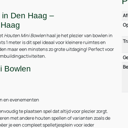
P
 in Den Haag –
Af
 Haag
Op
et
Houten Mini Bowlen
haal je het plezier van bowlen in
Tr
s 1 meter is dit spel ideaal voor kleinere ruimtes en
nden maar een minstens zo grote uitdaging! Perfect voor
mbuildingactiviteiten.
Ge
Be
i Bowlen
len en evenementen
oudig te plaatsen spel dat altijd voor plezier zorgt.
neren met andere houten spellen of varianten zoals de
er je een compleet spelletjesplein voor ieder