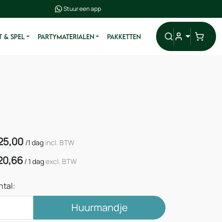
Stuur een app
 & SPEL
PARTYMATERIALEN
PAKKETTEN
25,00
/
1 dag
incl. BTW
20,66
/
1 dag
excl. BTW
ntal:
Huurmandje