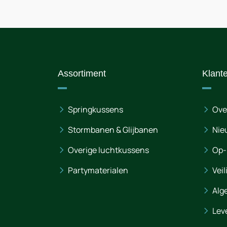
Assortiment
Klant
Springkussens
Ove
Stormbanen & Glijbanen
Nie
Overige luchtkussens
Op-
Partymaterialen
Veil
Alg
Lev