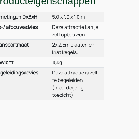
roducteigenschappen
metingen DxBxH
5,0 x 1,0 x 1,0 m
-/ afbouwadvies
Deze attractie kan je
zelf opbouwen.
ansportmaat
2x 2,5m plaaten en
krat kegels.
wicht
15kg
geleidingsadvies
Deze attractie is zelf
te begeleiden
(meerderjarig
toezicht)