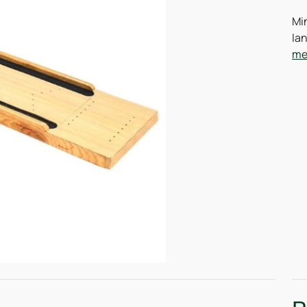
Min
lan
me