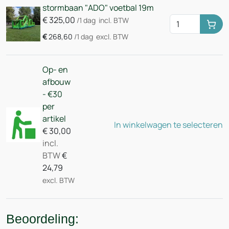
stormbaan "ADO" voetbal 19m
€
325,00
/1 dag
incl. BTW
Huu
€
268,60
/1 dag
excl. BTW
Op- en
afbouw
- €30
per
artikel
In winkelwagen te selecteren
€
30,00
incl.
BTW
€
24,79
excl. BTW
Beoordeling: