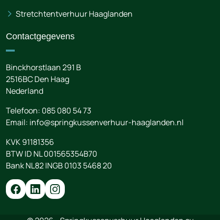
Stretchtentverhuur Haaglanden
Contactgegevens
Binckhorstlaan 291 B
2516BC
Den Haag
Nederland
Telefoon:
085 080 54 73
Email:
info@springkussenverhuur-haaglanden.nl
KVK 91181356
BTW ID NL 001565354B70
Bank NL82 INGB 0103 5468 20