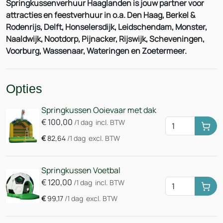
Springkussenverhuur Haaglanden is jouw partner voor
attracties en feestverhuur in o.a. Den Haag, Berkel &
Rodenrijs, Delft, Honselersdijk, Leidschendam, Monster,
Naaldwijk, Nootdorp, Pijnacker, Rijswijk, Scheveningen,
Voorburg, Wassenaar, Wateringen en Zoetermeer.
Opties
Springkussen Ooievaar met dak
€
100,00
/1 dag
incl. BTW
Huu
€
82,64
/1 dag
excl. BTW
Springkussen Voetbal
€
120,00
/1 dag
incl. BTW
Huu
€
99,17
/1 dag
excl. BTW