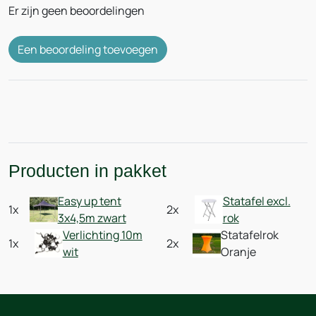
Er zijn geen beoordelingen
Een beoordeling toevoegen
Producten in pakket
Easy up tent
Statafel excl.
1x
2x
3x4,5m zwart
rok
Verlichting 10m
Statafelrok
1x
2x
wit
Oranje