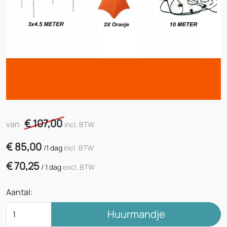
€ 107,00
van
incl. BTW
€
85,00
/
1 dag
incl. BTW
€
70,25
/
1 dag
excl. BTW
Aantal:
Huurmandje