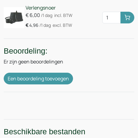
Verlengsnoer
€
6,00
/1 dag
incl. BTW
Huu
€
4,96
/1 dag
excl. BTW
Beoordeling:
Er zijn geen beoordelingen
Een beoordeling toevoegen
Beschikbare bestanden