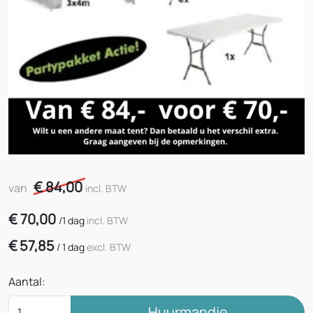
€ 84,00
van
incl. BTW
€
70,00
/
1 dag
incl. BTW
€
57,85
/
1 dag
excl. BTW
Aantal:
Huurmandje