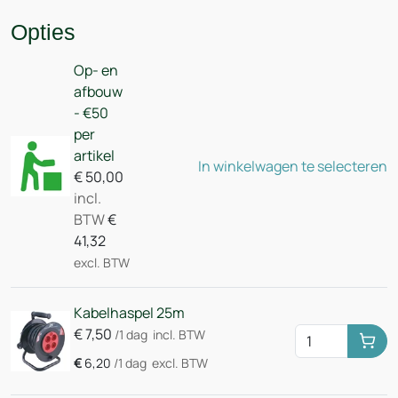
Opties
Op- en
afbouw
- €50
per
artikel
In winkelwagen te selecteren
€
50,00
incl.
BTW
€
41,32
excl. BTW
Kabelhaspel 25m
€
7,50
/1 dag
incl. BTW
Huu
€
6,20
/1 dag
excl. BTW