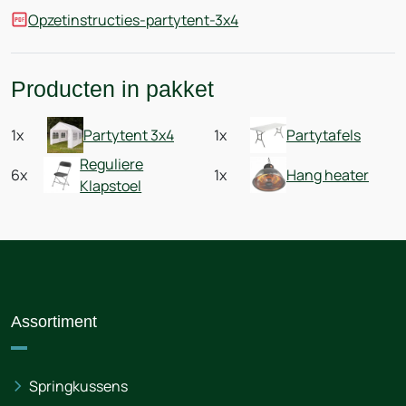
Opzetinstructies-partytent-3x4
Producten in pakket
1x
Partytent 3x4
1x
Partytafels
Reguliere
6x
1x
Hang heater
Klapstoel
Assortiment
Springkussens