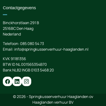
Contactgegevens
Binckhorstlaan 291 B
2516BC
Den Haag
Nederland
Telefoon:
085 080 54 73
Email:
info@springkussenverhuur-haaglanden.nl
KVK 91181356
BTW ID NL 001565354B70
Bank NL82 INGB 0103 5468 20
© 2026 - Springkussenverhuur Haaglanden ov
Haaglanden verhuur BV