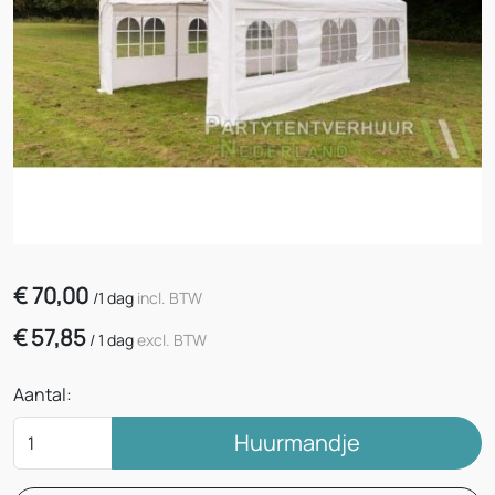
€
70,00
/
1 dag
incl. BTW
€
57,85
/
1 dag
excl. BTW
Aantal:
Huurmandje