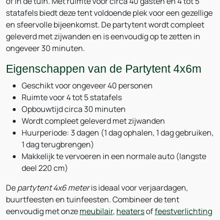
of in de tuin. Met ruimte voor circa 40 gasten en 4 tot 5
statafels biedt deze tent voldoende plek voor een gezellige
en sfeervolle bijeenkomst. De partytent wordt compleet
geleverd met zijwanden en is eenvoudig op te zetten in
ongeveer 30 minuten.
Eigenschappen van de Partytent 4x6m
Geschikt voor ongeveer 40 personen
Ruimte voor 4 tot 5 statafels
Opbouwtijd circa 30 minuten
Wordt compleet geleverd met zijwanden
Huurperiode: 3 dagen (1 dag ophalen, 1 dag gebruiken,
1 dag terugbrengen)
Makkelijk te vervoeren in een normale auto (langste
deel 220 cm)
De
partytent 4x6 meter
is ideaal voor verjaardagen,
buurtfeesten en tuinfeesten. Combineer de tent
eenvoudig met onze
meubilair
,
heaters
of
feestverlichting