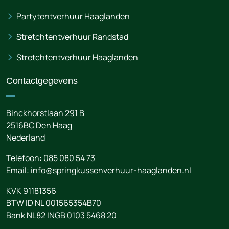
Partytentverhuur Haaglanden
Stretchtentverhuur Randstad
Stretchtentverhuur Haaglanden
Contactgegevens
Binckhorstlaan 291 B
2516BC
Den Haag
Nederland
Telefoon:
085 080 54 73
Email:
info@springkussenverhuur-haaglanden.nl
KVK 91181356
BTW ID NL 001565354B70
Bank NL82 INGB 0103 5468 20