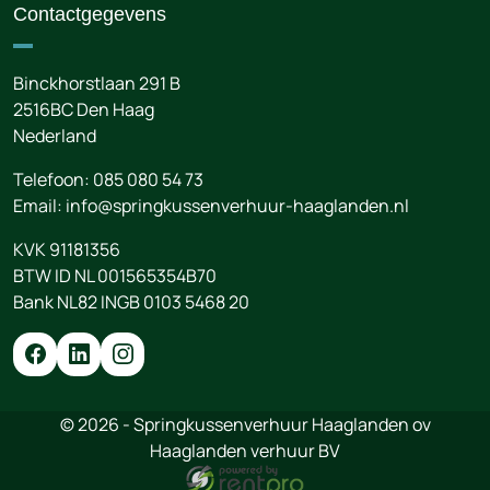
Contactgegevens
Binckhorstlaan 291 B
2516BC
Den Haag
Nederland
Telefoon:
085 080 54 73
Email:
info@springkussenverhuur-haaglanden.nl
KVK 91181356
BTW ID NL 001565354B70
Bank NL82 INGB 0103 5468 20
© 2026 - Springkussenverhuur Haaglanden ov
Haaglanden verhuur BV