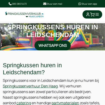
085 080 5473
Stuur een mail
Stuur een app
SPRINGKUSSENS HUREN IN
LEIDSCHENDAM
WHATSAPP ONS
Springkussen huren in
Leidschendam?
Springkussens voor in Leidschendam kun je nu huren bij
Springkussenverhuur Den Haag
. Wij verhuren
springkussens aan zowel particulieren als bedrijven.
Naast springkussens hebben wij ook een uitgebreid
aanbod
catering
en handige
partymaterialen
zoals tafels,