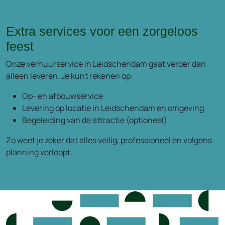
Extra services voor een zorgeloos
feest
Onze verhuurservice in Leidschendam gaat verder dan
alleen leveren. Je kunt rekenen op:
Op- en afbouwservice
Levering op locatie in Leidschendam en omgeving
Begeleiding van de attractie (optioneel)
Zo weet je zeker dat alles veilig, professioneel en volgens
planning verloopt.