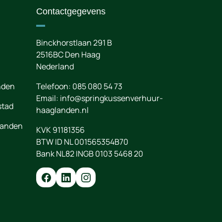
Contactgegevens
Binckhorstlaan 291 B
2516BC
Den Haag
Nederland
nden
Telefoon:
085 080 54 73
Email:
info@springkussenverhuur-
stad
haaglanden.nl
landen
KVK 91181356
BTW ID NL 001565354B70
Bank NL82 INGB 0103 5468 20