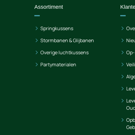
Assortiment
Klant
Springkussens
Ove
Stormbanen & Glijbanen
Nie
Overige luchtkussens
Op-
Partymaterialen
Veil
Alg
Lev
Lev
Oud
Opb
Geb