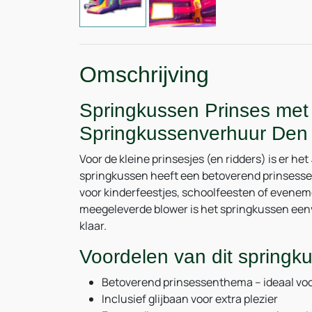
Omschrijving
Springkussen Prinses met
Springkussenverhuur Den
Voor de kleine prinsesjes (en ridders) is er het
springkussen heeft een betoverend prinsessen
voor kinderfeestjes, schoolfeesten of evene
meegeleverde blower is het springkussen eenv
klaar.
Voordelen van dit springk
Betoverend prinsessenthema – ideaal voo
Inclusief glijbaan voor extra plezier