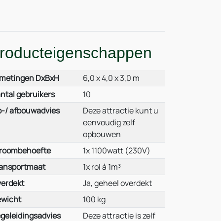
roducteigenschappen
metingen DxBxH
6,0 x 4,0 x 3,0 m
ntal gebruikers
10
-/ afbouwadvies
Deze attractie kunt u
eenvoudig zelf
opbouwen
roombehoefte
1x 1100watt (230V)
ansportmaat
1x rol á 1m³
erdekt
Ja, geheel overdekt
wicht
100 kg
geleidingsadvies
Deze attractie is zelf