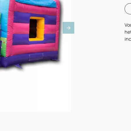
Voo
Next
het
inc