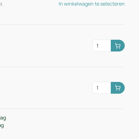
In winkelwagen te selecteren
l.
Huurman
Huurman
dag
ag
n