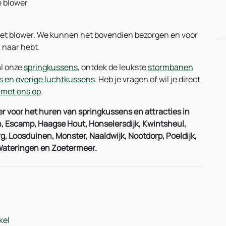
e blower
et blower. We kunnen het bovendien bezorgen en voor
 naar hebt.
al onze
springkussens
, ontdek de leukste
stormbanen
es en overige luchtkussens
. Heb je vragen of wil je direct
 met ons op
.
 voor het huren van springkussens en attracties in
, Escamp, Haagse Hout, Honselersdijk, Kwintsheul,
 Loosduinen, Monster, Naaldwijk, Nootdorp, Poeldijk,
 Wateringen en Zoetermeer.
kel