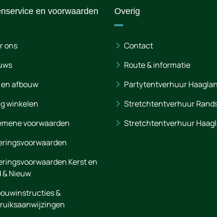
enservice en voorwaarden
Overig
r ons
Contact
uws
Route & informatie
 en afbouw
Partytentverhuur Haagla
ig winkelen
Stretchtentverhuur Rand
emene voorwaarden
Stretchtentverhuur Haag
eringsvoorwaarden
eringsvoorwaarden Kerst en
 & Nieuw
ouwinstructies &
ruiksaanwijzingen