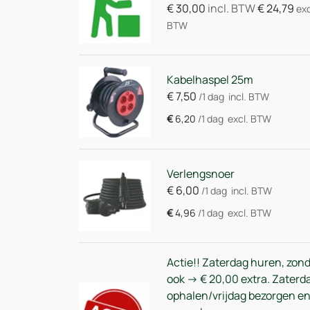
€
30,00
incl. BTW
€
24,79
exc
BTW
Kabelhaspel 25m
€
7,50
/1 dag
incl. BTW
€
6,20
/1 dag
excl. BTW
Verlengsnoer
€
6,00
/1 dag
incl. BTW
€
4,96
/1 dag
excl. BTW
Actie!! Zaterdag huren, zon
ook -> € 20,00 extra. Zaterd
ophalen/vrijdag bezorgen e