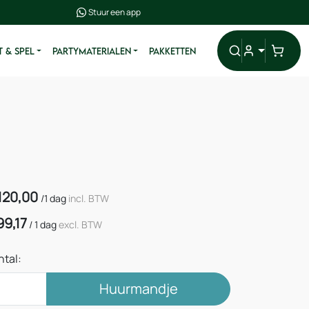
Stuur een app
 & SPEL
PARTYMATERIALEN
PAKKETTEN
120,00
/
1 dag
incl. BTW
99,17
/
1 dag
excl. BTW
ntal:
Huurmandje