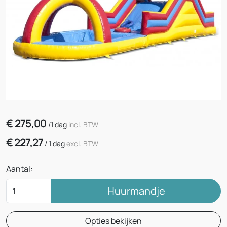
€
275,00
/
1 dag
incl. BTW
€
227,27
/
1 dag
excl. BTW
Aantal:
Huurmandje
Opties bekijken