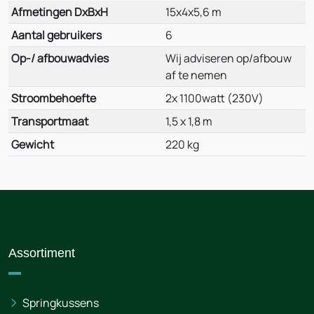
Afmetingen DxBxH
15x4x5,6 m
Aantal gebruikers
6
Op-/ afbouwadvies
Wij adviseren op/afbouw
af te nemen
Stroombehoefte
2x 1100watt (230V)
Transportmaat
1,5 x 1,8 m
Gewicht
220 kg
Assortiment
Springkussens