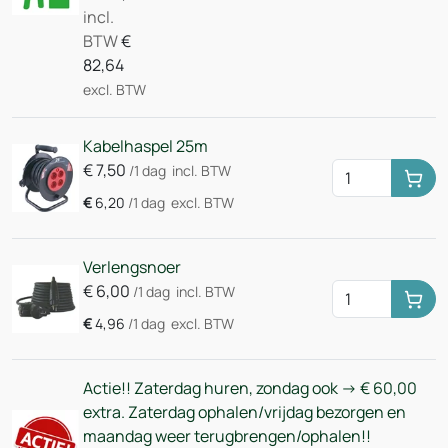
incl.
BTW
€
82,64
excl. BTW
Kabelhaspel 25m
€
7,50
/1 dag
incl. BTW
Huu
€
6,20
/1 dag
excl. BTW
Verlengsnoer
€
6,00
/1 dag
incl. BTW
Huu
€
4,96
/1 dag
excl. BTW
Actie!! Zaterdag huren, zondag ook -> € 60,00
extra. Zaterdag ophalen/vrijdag bezorgen en
maandag weer terugbrengen/ophalen!!