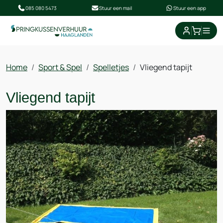
085 080 5473
Stuur een mail
Stuur een app
Home
Sport & Spel
Spelletjes
Vliegend tapijt
Vliegend tapijt