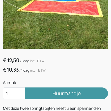
€
12,50
/
1 dag
incl. BTW
€
10,33
/
1 dag
excl. BTW
Aantal:
Huurmandje
Met deze twee springtapijten heeft u een spannend en