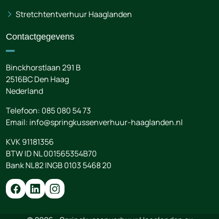
Stretchtentverhuur Haaglanden
Contactgegevens
Binckhorstlaan 291 B
2516BC
Den Haag
Nederland
Telefoon:
085 080 54 73
Email:
info@springkussenverhuur-haaglanden.nl
KVK 91181356
BTW ID NL 001565354B70
Bank NL82 INGB 0103 5468 20